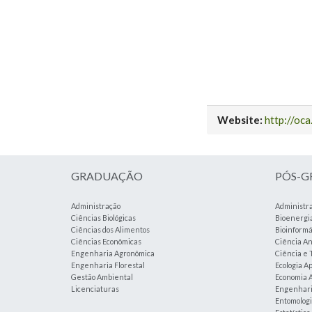
Website:
http://oca
GRADUAÇÃO
PÓS-
Administração
Administr
Ciências Biológicas
Bioenergi
Ciências dos Alimentos
Bioinformá
Ciências Econômicas
Ciência An
Engenharia Agronômica
Ciência e 
Engenharia Florestal
Ecologia A
Gestão Ambiental
Economia A
Licenciaturas
Engenharia
Entomolog