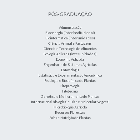
PÓS-GRADUAÇÃO
Administração
(interinstitucional)
Bioenergia
(interunidades)
Bioinformática
Ciência Animal e Pastagens
Ciência e Tecnologia de Alimentos
(interunidades)
Ecologia Aplicada
Economia Aplicada
Engenharia de Sistemas Agrícolas
Entomologia
Estatística e Experimentação Agronômica
Fisiologia e Bioquímica de Plantas
Fitopatologia
Fitotecnia
Genética e Melhoramento de Plantas
Internacional Biologia Celular e Molecular Vegetal
Microbiologia Agrícola
Recursos Florestais
Solos e Nutrição de Plantas