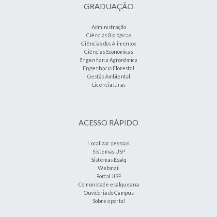
GRADUAÇÃO
Administração
Ciências Biológicas
Ciências dos Alimentos
Ciências Econômicas
Engenharia Agronômica
Engenharia Florestal
Gestão Ambiental
Licenciaturas
ACESSO RÁPIDO
Localizar pessoas
Sistemas USP
Sistemas Esalq
Webmail
Portal USP
Comunidade esalqueana
Ouvidoria do Campus
Sobre o portal