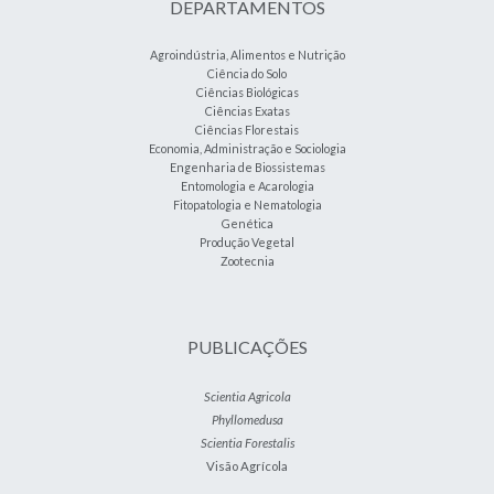
DEPARTAMENTOS
Agroindústria, Alimentos e Nutrição
Ciência do Solo
Ciências Biológicas
Ciências Exatas
Ciências Florestais
Economia, Administração e Sociologia
Engenharia de Biossistemas
Entomologia e Acarologia
Fitopatologia e Nematologia
Genética
Produção Vegetal
Zootecnia
PUBLICAÇÕES
Scientia Agricola
Phyllomedusa
Scientia Forestalis
Visão Agrícola