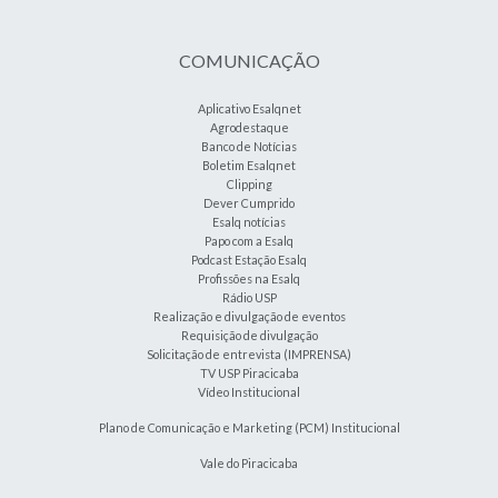
COMUNICAÇÃO
Aplicativo Esalqnet
Agrodestaque
Banco de Notícias
Boletim Esalqnet
Clipping
Dever Cumprido
Esalq notícias
Papo com a Esalq
Podcast Estação Esalq
Profissões na Esalq
Rádio USP
Realização e divulgação de eventos
Requisição de divulgação
Solicitação de entrevista (IMPRENSA)
TV USP Piracicaba
Vídeo Institucional
Plano de Comunicação e Marketing (PCM) Institucional
Vale do Piracicaba