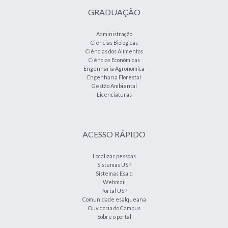
GRADUAÇÃO
Administração
Ciências Biológicas
Ciências dos Alimentos
Ciências Econômicas
Engenharia Agronômica
Engenharia Florestal
Gestão Ambiental
Licenciaturas
ACESSO RÁPIDO
Localizar pessoas
Sistemas USP
Sistemas Esalq
Webmail
Portal USP
Comunidade esalqueana
Ouvidoria do Campus
Sobre o portal