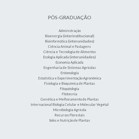
PÓS-GRADUAÇÃO
Administração
(interinstitucional)
Bioenergia
(interunidades)
Bioinformática
Ciência Animal e Pastagens
Ciência e Tecnologia de Alimentos
(interunidades)
Ecologia Aplicada
Economia Aplicada
Engenharia de Sistemas Agrícolas
Entomologia
Estatística e Experimentação Agronômica
Fisiologia e Bioquímica de Plantas
Fitopatologia
Fitotecnia
Genética e Melhoramento de Plantas
Internacional Biologia Celular e Molecular Vegetal
Microbiologia Agrícola
Recursos Florestais
Solos e Nutrição de Plantas