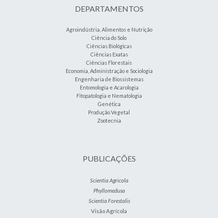
DEPARTAMENTOS
Agroindústria, Alimentos e Nutrição
Ciência do Solo
Ciências Biológicas
Ciências Exatas
Ciências Florestais
Economia, Administração e Sociologia
Engenharia de Biossistemas
Entomologia e Acarologia
Fitopatologia e Nematologia
Genética
Produção Vegetal
Zootecnia
PUBLICAÇÕES
Scientia Agricola
Phyllomedusa
Scientia Forestalis
Visão Agrícola