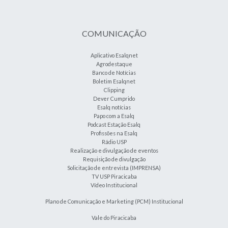
COMUNICAÇÃO
Aplicativo Esalqnet
Agrodestaque
Banco de Notícias
Boletim Esalqnet
Clipping
Dever Cumprido
Esalq notícias
Papo com a Esalq
Podcast Estação Esalq
Profissões na Esalq
Rádio USP
Realização e divulgação de eventos
Requisição de divulgação
Solicitação de entrevista (IMPRENSA)
TV USP Piracicaba
Vídeo Institucional
Plano de Comunicação e Marketing (PCM) Institucional
Vale do Piracicaba