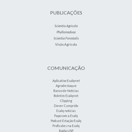
PUBLICAÇÕES
Scientia Agricola
Phyllomedusa
Scientia Forestalis
Visão Agrícola
COMUNICAÇÃO
Aplicativo Esalqnet
Agrodestaque
Banco de Notícias
Boletim Esalqnet
Clipping
Dever Cumprido
Esalq notícias
Papo com a Esalq
Podcast Estação Esalq
Profissões na Esalq
Rádio USP