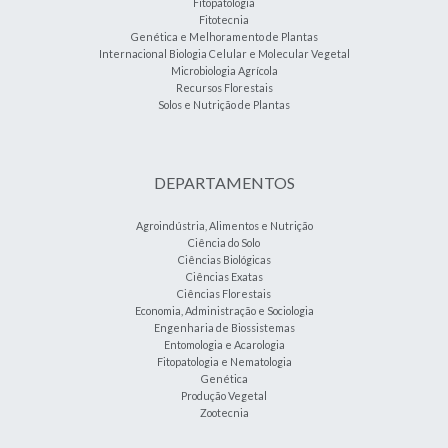
Fitopatologia
Fitotecnia
Genética e Melhoramento de Plantas
Internacional Biologia Celular e Molecular Vegetal
Microbiologia Agrícola
Recursos Florestais
Solos e Nutrição de Plantas
DEPARTAMENTOS
Agroindústria, Alimentos e Nutrição
Ciência do Solo
Ciências Biológicas
Ciências Exatas
Ciências Florestais
Economia, Administração e Sociologia
Engenharia de Biossistemas
Entomologia e Acarologia
Fitopatologia e Nematologia
Genética
Produção Vegetal
Zootecnia