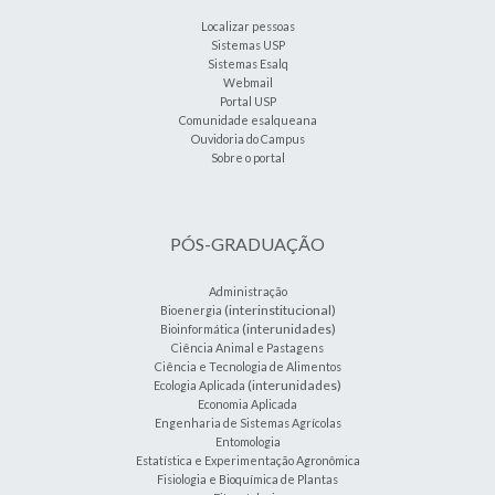
Localizar pessoas
Sistemas USP
Sistemas Esalq
Webmail
Portal USP
Comunidade esalqueana
Ouvidoria do Campus
Sobre o portal
PÓS-GRADUAÇÃO
Administração
(interinstitucional)
Bioenergia
(interunidades)
Bioinformática
Ciência Animal e Pastagens
Ciência e Tecnologia de Alimentos
(interunidades)
Ecologia Aplicada
Economia Aplicada
Engenharia de Sistemas Agrícolas
Entomologia
Estatística e Experimentação Agronômica
Fisiologia e Bioquímica de Plantas